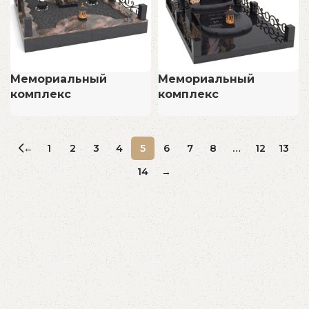
Мемориальный
Мемориальный
комплекс
комплекс
←
1
2
3
4
5
6
7
8
…
12
13
14
→