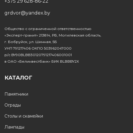
+375 29 628-86-22
grdvor@yandex.by
Общество с ограниченной ответственностью
«Эксперт-гранит» 213814, РБ, Могилевская область,
г. Бобруйск, ул. Шинная, 5Б
УНП 791217406 ОКПО 503962047000
р/с BY90BLBB30120791217406001001
в ОАО «Белинвестбанк» БИК BLBBBY2X
КАТАЛОГ
Памятники
Ограды
Столы и скамейки
Лампады