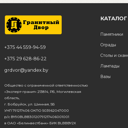
КАТАЛОГ
Памятники
Ограды
+375 44 559-94-59
Столы и ска
+375 29 628-86-22
Лампады
grdvor@yandex.by
Вазы
Общество с ограниченной ответственностью
«Эксперт-гранит» 213814, РБ, Могилевская
область,
г. Бобруйск, ул. Шинная, 5Б
УНП 791217406 ОКПО 503962047000
р/с BY90BLBB30120791217406001001
в ОАО «Белинвестбанк» БИК BLBBBY2X