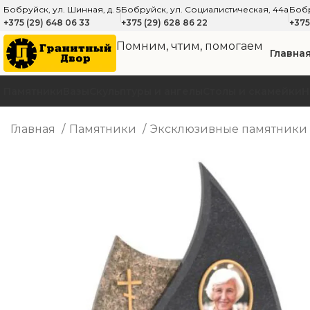
Бобруйск, ул. Шинная, д. 5
Бобруйск, ул. Социалистическая, 44а
Бобр
+375 (29) 648 06 33
+375 (29) 628 86 22
+375
Помним, чтим, помогаем
Главна
Памятники
Вазы
Скульптуры и ангелы
Cтолы и скамейки
Н
Главная
Памятники
Эксклюзивные памятники