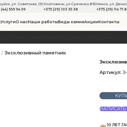
уйск, ул. Советская, 129
Осиповичи, ул.Сумченко,81Б
Минск, ул. Денис
 (44) 559 94 59
+375 (29) 103 35 38
+375 (29) 114 71 
я
Услуги
О нас
Наши работы
Виды камня
Акции
Контакты
адгробные плиты
Лампады
Ограды
Бронза
Фундамент и ц
Эксклюзивный памятник
Эксклюзив
Артикул:
Э
КУП
НАПИСАТЬ 
10 ЛЕТ Г