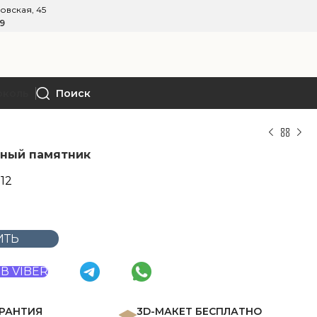
овская, 45
89
околь
Поиск
ный памятник
-12
ИТЬ
В VIBER
АРАНТИЯ
3D-МАКЕТ БЕСПЛАТНО