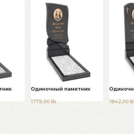
тник
Одиночный памятник
Одиночн
1779,00
Br
1842,00
B