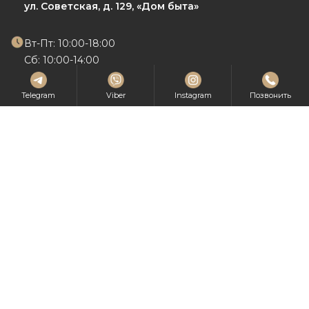
ул. Советская, д. 129,
«Дом быта»
Вт-Пт: 10:00-18:00
Сб: 10:00-14:00
Вс-Пн: Выходной
Telegram
Viber
Instagram
Позвонить
+375 (44) 559 94 59
Осиповичи
ул.Сумченко,81Б
Пн-Пт: 09:30-17:30
Сб: 10:00-14:00
Вс: Выходной
+375 29 103 35 38