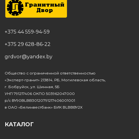
+375 44 559-94-59
+375 29 628-86-22
grdvor@yandex.by
Общество с ограниченной ответственностью
«Эксперт-гранит» 213814, РБ, Могилевская область,
г. Бобруйск, ул. Шинная, 5Б
УНП 791217406 ОКПО 503962047000
р/с BY90BLBB30120791217406001001
в ОАО «Белинвестбанк» БИК BLBBBY2X
КАТАЛОГ